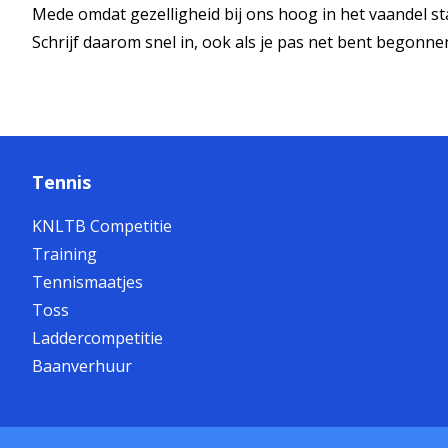
Mede omdat gezelligheid bij ons hoog in het vaandel staa
Schrijf daarom snel in, ook als je pas net bent begonnen
Tennis
KNLTB Competitie
Training
Tennismaatjes
Toss
Laddercompetitie
Baanverhuur