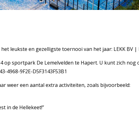
 het leukste en gezelligste toernooi van het jaar: LEKK BV 
24 op sportpark De Lemelvelden te Hapert. U kunt zich nog o
3A43-4968-9F2E-D5F3143F53B1
r weer een aantal extra activiteiten, zoals bijvoorbeeld:
t in de Hellekeet!”