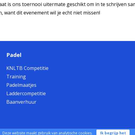
t is ons toernooi uitermate geschikt om in te schrijven same
, want dit evenement wil je echt niet missen!
Padel
KNLTB Competitie
Training
Padelmaatjes
Laddercompetitie
Baanverhuur
Deze website maakt gebruik van analytische cookies.
Ik begrijp het