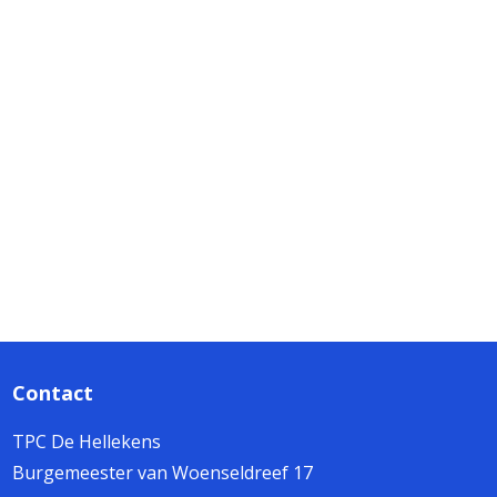
Contact
TPC De Hellekens
Burgemeester van Woenseldreef 17