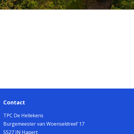
Contact
TPC De Hellekens
Burgemeester van Woenseldreef 17
5527 JN Hapert