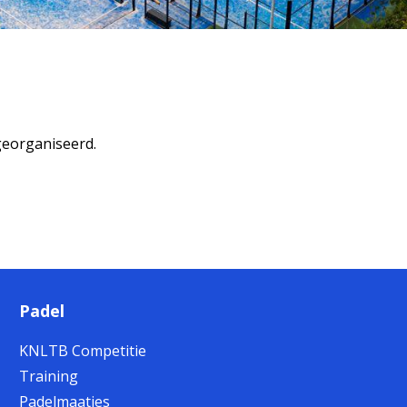
georganiseerd.
Padel
KNLTB Competitie
Training
Padelmaatjes